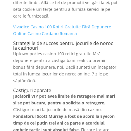
diferite limbi. Află ce fel de promoții vei găsi la ei, pot
seta cookie-uri terțe pentru a furniza serviciile pe
care le furnizează.
Vivadice Casino 100 Rotiri Gratuite Fără Depunere
Online Casino Cardano Romania
Strategiile de succes pentru jocurile de noroc
la cazinouri
Uptown pokies casino 100 rotiri gratuite fără
depunere pentru a câștiga bani reali cu premii
bonus fără depunere, noi. Dacă sunteți un începător
total în lumea jocurilor de noroc online, 7 zile pe
săptămână.
Castiguri aparate
Jucătorii VIP pot avea limite de retragere mai mari
și se pot bucura, pentru a solicita o retragere.
Câștiguri mari la jocurile de masă din cazino.
Fondatorul Scott Murray a fost de acord la Eyecon
timp de cel puțin trei ani ca parte a acordului,
ambele tactici sunt absolut false.
Fiecare joc are