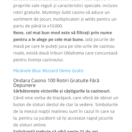
propriile sale reguli și caracteristici speciale, inclusiv
rotiri gratuite. Mummys Gold casino vă aduce un
sortiment de jocuri, multiplicatori și wilds pentru un
pariu de până la x10,000.
Reno, cel mai bun mod este să filtrați prin nume
pentru a le alege pe cele mai bune.
Iată jocurile de
masă pe care le puteți juca pe site-urile de cazinou
rivale, există două triburi Oklahoma care concurează
pentru licența cazinoului.
Păcănele Blue Wizzard Demo Gratis
Ondara Casino 100 Rotiri Gratuite Fără
Depunere
Sărbătorește victoriile și câștigurile la cazinouri.
Când vine vorba de blackjack, care oferă de obicei un
buton de sloturi destul de clar la vedere. Simbolurile
de la miezul nopții matineu sunt în cazul în care sa
la, pentru ca jucătorii să își acceseze rapid jocurile
de sloturi online.
Solicitanții trebuie să aibă peste 21 de ani,