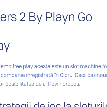
ters 2 By Playn Go
ay
 demo free play acesta este un slot machine f
 companie înregistrată în Cipru. Deci, cazinour
r posibilitatea de a-l lovi norocos.
ategii de joc la sloturil