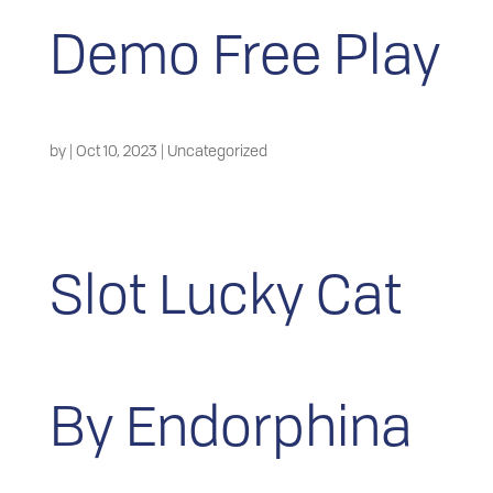
Demo Free Play
by
|
Oct 10, 2023
| Uncategorized
Slot Lucky Cat
By Endorphina