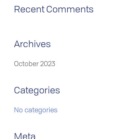
Recent Comments
Archives
October 2023
Categories
No categories
Meta