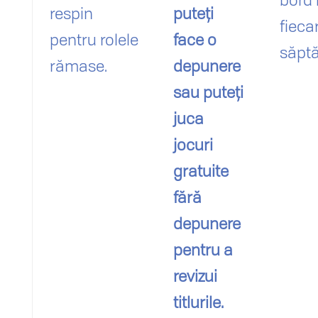
bord 
respin
puteți
fieca
pentru rolele
face o
săpt
rămase.
depunere
sau puteți
juca
jocuri
gratuite
fără
depunere
pentru a
revizui
titlurile.