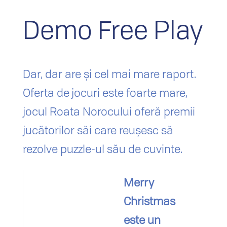
Demo Free Play
Dar, dar are și cel mai mare raport.
Oferta de jocuri este foarte mare,
jocul Roata Norocului oferă premii
jucătorilor săi care reușesc să
rezolve puzzle-ul său de cuvinte.
Merry
Christmas
este un