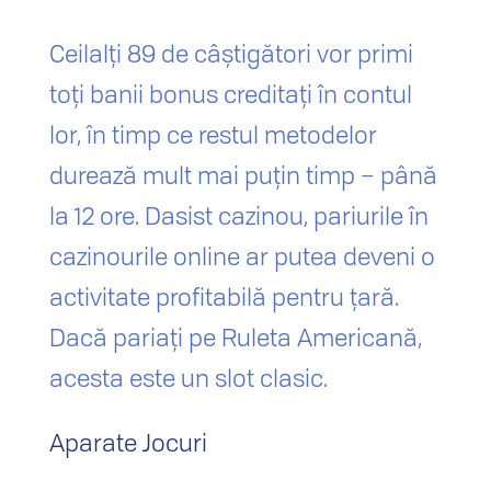
Ceilalți 89 de câștigători vor primi
toți banii bonus creditați în contul
lor, în timp ce restul metodelor
durează mult mai puțin timp – până
la 12 ore. Dasist cazinou, pariurile în
cazinourile online ar putea deveni o
activitate profitabilă pentru țară.
Dacă pariați pe Ruleta Americană,
acesta este un slot clasic.
Aparate Jocuri