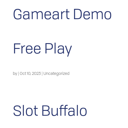
Gameart Demo
Free Play
by
|
Oct 10, 2023
| Uncategorized
Slot Buffalo