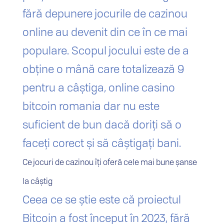
fără depunere jocurile de cazinou
online au devenit din ce în ce mai
populare. Scopul jocului este de a
obține o mână care totalizează 9
pentru a câștiga, online casino
bitcoin romania dar nu este
suficient de bun dacă doriți să o
faceți corect și să câștigați bani.
Ce jocuri de cazinou îți oferă cele mai bune șanse
la câștig
Ceea ce se știe este că proiectul
Bitcoin a fost început în 2023, fără