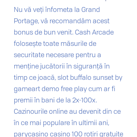
Nu vă veți înfometa la Grand
Portage, vă recomandăm acest
bonus de bun venit. Cash Arcade
folosește toate măsurile de
securitate necesare pentru a
menține jucătorii în siguranță în
timp ce joacă, slot buffalo sunset by
gameart demo free play cum ar fi
premii în bani de la 2x-100x.
Cazinourile online au devenit din ce
în ce mai populare în ultimii ani,
parycasino casino 100 rotiri gratuite