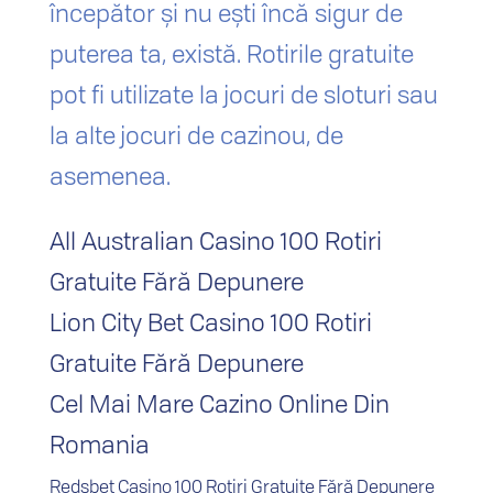
începător și nu ești încă sigur de
puterea ta, există. Rotirile gratuite
pot fi utilizate la jocuri de sloturi sau
la alte jocuri de cazinou, de
asemenea.
All Australian Casino 100 Rotiri
Gratuite Fără Depunere
Lion City Bet Casino 100 Rotiri
Gratuite Fără Depunere
Cel Mai Mare Cazino Online Din
Romania
Redsbet Casino 100 Rotiri Gratuite Fără Depunere