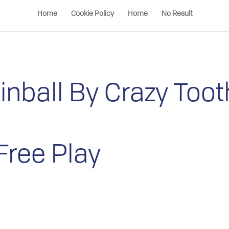
Home
Cookie Policy
Home
No Result
Pinball By Crazy Toot
Free Play