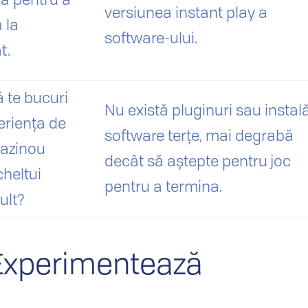
versiunea instant play a
 la
software-ului.
t.
 te bucuri
Nu există pluginuri sau instală
eriența de
software terțe, mai degrabă
cazinou
decât să aștepte pentru joc
cheltui
pentru a termina.
ult?
 Experimentează