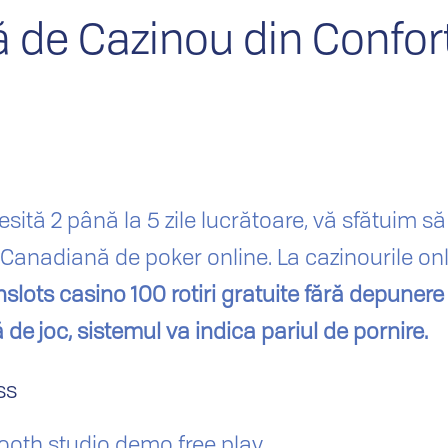
 de Cazinou din Confor
sită 2 până la 5 zile lucrătoare, vă sfătuim să
 Canadiană de poker online. La cazinourile onl
nslots casino 100 rotiri gratuite fără depunere
 de joc, sistemul va indica pariul de pornire.
ss
 tooth studio demo free play