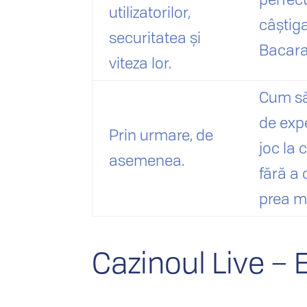
utilizatorilor,
câștiga
securitatea și
Bacara
viteza lor.
Cum să
de exp
Prin urmare, de
joc la 
asemenea.
fără a 
prea m
Cazinoul Live –