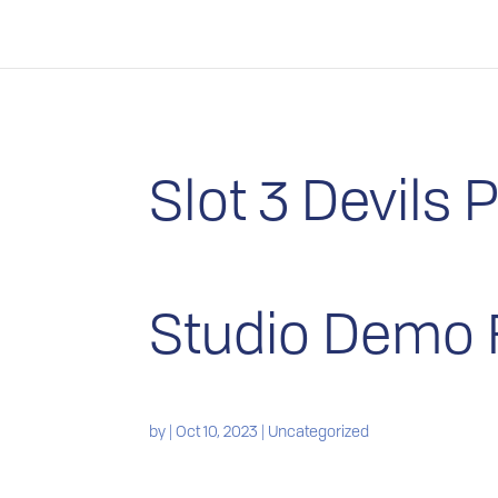
Slot 3 Devils 
Studio Demo 
by
|
Oct 10, 2023
| Uncategorized