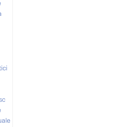
e
a
ici
sc
e
uale