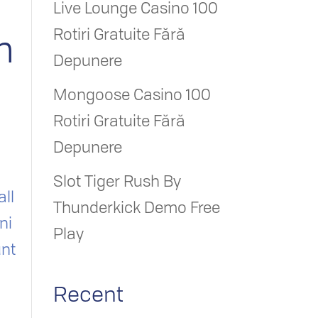
Live Lounge Casino 100
Rotiri Gratuite Fără
h
Depunere
Mongoose Casino 100
Rotiri Gratuite Fără
Depunere
Slot Tiger Rush By
all
Thunderkick Demo Free
ni
Play
unt
Recent