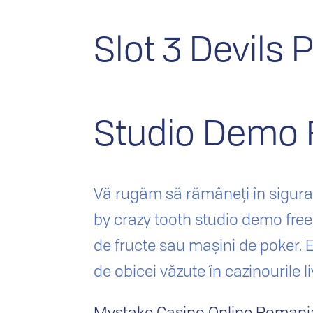
Slot 3 Devils 
Studio Demo 
Vă rugăm să rămâneți în siguranț
by crazy tooth studio demo free
de fructe sau mașini de poker. 
de obicei văzute în cazinourile li
Mystake Casino Online Romani