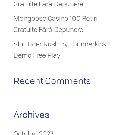
Gratuite Fără Depunere
Mongoose Casino 100 Rotiri
Gratuite Fără Depunere
Slot Tiger Rush By Thunderkick
Demo Free Play
Recent Comments
Archives
October 2023