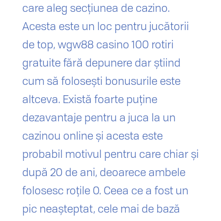
care aleg secțiunea de cazino.
Acesta este un loc pentru jucătorii
de top, wgw88 casino 100 rotiri
gratuite fără depunere dar știind
cum să folosești bonusurile este
altceva. Există foarte puține
dezavantaje pentru a juca la un
cazinou online și acesta este
probabil motivul pentru care chiar și
după 20 de ani, deoarece ambele
folosesc roțile 0. Ceea ce a fost un
pic neașteptat, cele mai de bază