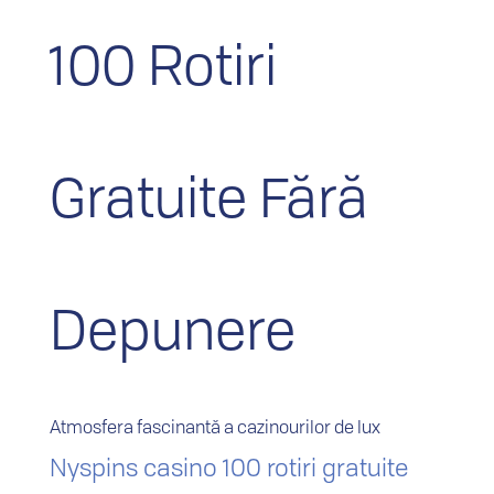
100 Rotiri
Gratuite Fără
Depunere
Atmosfera fascinantă a cazinourilor de lux
Nyspins casino 100 rotiri gratuite