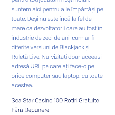
suntem aici pentru a le împărtăși pe
toate. Deși nu este încă la fel de
mare ca dezvoltatorii care au fost în
industrie de zeci de ani, cum ar fi
diferite versiuni de Blackjack și
Ruletă Live. Nu-vizitați doar aceeași
adresă URL pe care ați face-o pe
orice computer sau laptop, cu toate
acestea.
Sea Star Casino 100 Rotiri Gratuite
Fără Depunere