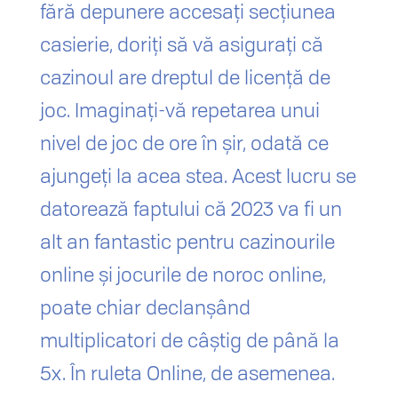
fără depunere accesați secțiunea
casierie, doriți să vă asigurați că
cazinoul are dreptul de licență de
joc. Imaginați-vă repetarea unui
nivel de joc de ore în șir, odată ce
ajungeți la acea stea. Acest lucru se
datorează faptului că 2023 va fi un
alt an fantastic pentru cazinourile
online și jocurile de noroc online,
poate chiar declanșând
multiplicatori de câștig de până la
5x. În ruleta Online, de asemenea.