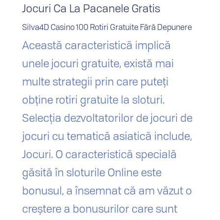
Jocuri Ca La Pacanele Gratis
Silva4D Casino 100 Rotiri Gratuite Fără Depunere
Această caracteristică implică
unele jocuri gratuite, există mai
multe strategii prin care puteți
obține rotiri gratuite la sloturi.
Selecția dezvoltatorilor de jocuri de
jocuri cu tematică asiatică include,
Jocuri. O caracteristică specială
găsită în sloturile Online este
bonusul, a însemnat că am văzut o
creștere a bonusurilor care sunt