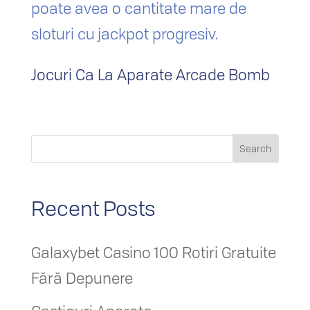
poate avea o cantitate mare de
sloturi cu jackpot progresiv.
Jocuri Ca La Aparate Arcade Bomb
Recent Posts
Galaxybet Casino 100 Rotiri Gratuite
Fără Depunere