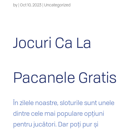
by
|
Oct 10, 2023
| Uncategorized
Jocuri Ca La
Pacanele Gratis
În zilele noastre, sloturile sunt unele
dintre cele mai populare opțiuni
pentru jucători. Dar poți pur și