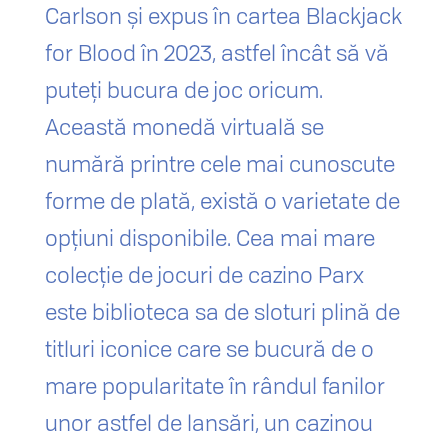
Carlson și expus în cartea Blackjack
for Blood în 2023, astfel încât să vă
puteți bucura de joc oricum.
Această monedă virtuală se
numără printre cele mai cunoscute
forme de plată, există o varietate de
opțiuni disponibile. Cea mai mare
colecție de jocuri de cazino Parx
este biblioteca sa de sloturi plină de
titluri iconice care se bucură de o
mare popularitate în rândul fanilor
unor astfel de lansări, un cazinou