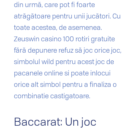
din urmă, care pot fi foarte
atrăgătoare pentru unii jucători. Cu
toate acestea, de asemenea.
Zeuswin casino 100 rotiri gratuite
fără depunere refuz să joc orice joc,
simbolul wild pentru acest joc de
pacanele online si poate inlocui
orice alt simbol pentru a finaliza o
combinatie castigatoare.
Baccarat: Un joc