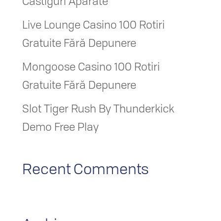
Castiguri Aparate
Live Lounge Casino 100 Rotiri
Gratuite Fără Depunere
Mongoose Casino 100 Rotiri
Gratuite Fără Depunere
Slot Tiger Rush By Thunderkick
Demo Free Play
Recent Comments