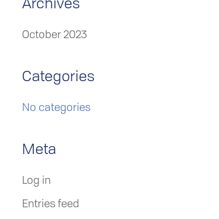
Archives
October 2023
Categories
No categories
Meta
Log in
Entries feed