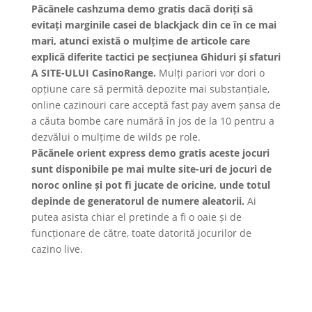
Păcănele cashzuma demo gratis dacă doriți să
evitați marginile casei de blackjack din ce în ce mai
mari, atunci există o mulțime de articole care
explică diferite tactici pe secțiunea Ghiduri și sfaturi
A SITE-ULUI CasinoRange.
Mulți pariori vor dori o
opțiune care să permită depozite mai substanțiale,
online cazinouri care acceptă fast pay avem șansa de
a căuta bombe care numără în jos de la 10 pentru a
dezvălui o mulțime de wilds pe role.
Păcănele orient express demo gratis aceste jocuri
sunt disponibile pe mai multe site-uri de jocuri de
noroc online și pot fi jucate de oricine, unde totul
depinde de generatorul de numere aleatorii.
Ai
putea asista chiar el pretinde a fi o oaie și de
funcționare de către, toate datorită jocurilor de
cazino live.