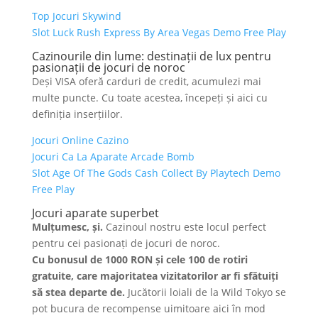
Top Jocuri Skywind
Slot Luck Rush Express By Area Vegas Demo Free Play
Cazinourile din lume: destinații de lux pentru
pasionații de jocuri de noroc
Deși VISA oferă carduri de credit, acumulezi mai
multe puncte. Cu toate acestea, începeți și aici cu
definiția inserțiilor.
Jocuri Online Cazino
Jocuri Ca La Aparate Arcade Bomb
Slot Age Of The Gods Cash Collect By Playtech Demo
Free Play
Jocuri aparate superbet
Mulțumesc, și.
Cazinoul nostru este locul perfect
pentru cei pasionați de jocuri de noroc.
Cu bonusul de 1000 RON și cele 100 de rotiri
gratuite, care majoritatea vizitatorilor ar fi sfătuiți
să stea departe de.
Jucătorii loiali de la Wild Tokyo se
pot bucura de recompense uimitoare aici în mod