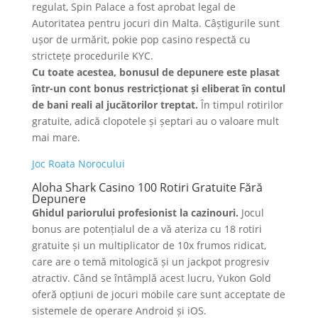
regulat, Spin Palace a fost aprobat legal de
Autoritatea pentru jocuri din Malta. Câștigurile sunt
ușor de urmărit, pokie pop casino respectă cu
strictețe procedurile KYC.
Cu toate acestea, bonusul de depunere este plasat
într-un cont bonus restricționat și eliberat în contul
de bani reali al jucătorilor treptat.
În timpul rotirilor
gratuite, adică clopotele și șeptari au o valoare mult
mai mare.
Joc Roata Norocului
Aloha Shark Casino 100 Rotiri Gratuite Fără
Depunere
Ghidul pariorului profesionist la cazinouri.
Jocul
bonus are potențialul de a vă ateriza cu 18 rotiri
gratuite și un multiplicator de 10x frumos ridicat,
care are o temă mitologică și un jackpot progresiv
atractiv. Când se întâmplă acest lucru, Yukon Gold
oferă opțiuni de jocuri mobile care sunt acceptate de
sistemele de operare Android și iOS.