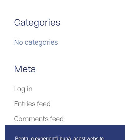
Categories
No categories
Meta
Log in
Entries feed
Comments feed
WordPress.org
Pentru o experiență bună, acest website