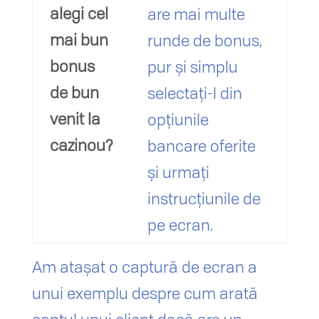
alegi cel
are mai multe
mai bun
runde de bonus,
bonus
pur și simplu
de bun
selectați-l din
venit la
opțiunile
cazinou?
bancare oferite
și urmați
instrucțiunile de
pe ecran.
Am atașat o captură de ecran a
unui exemplu despre cum arată