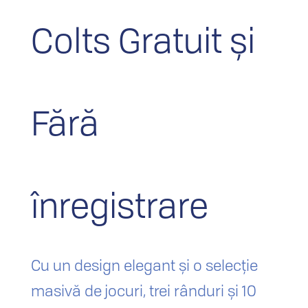
Colts Gratuit și
Fără
înregistrare
Cu un design elegant și o selecție
masivă de jocuri, trei rânduri și 10