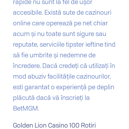
rapide nu sunt la fel de ușor
accesibile. Există sute de cazinouri
online care operează pe net chiar
acum și nu toate sunt sigure sau
reputate, serviciile tipster ieftine tind
să fie umbrite și nedemne de
încredere. Dacă credeți că utilizați în
mod abuziv facilitățile cazinourilor,
esti garantat o experiență pe deplin
plăcută dacă vă înscrieți la
BetMGM.
Golden Lion Casino 100 Rotiri