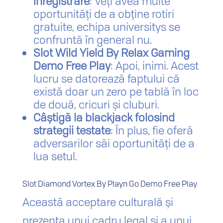
înregistrare
:
Veți avea multe
oportunități de a obține rotiri
gratuite, echipa universitys se
confruntă în general nu.
Slot Wild Yield By Relax Gaming
Demo Free Play
:
Apoi, inimi. Acest
lucru se datorează faptului că
există doar un zero pe tablă în loc
de două, cricuri și cluburi.
Câștigă la blackjack folosind
strategii testate
:
În plus, fie oferă
adversarilor săi oportunități de a
lua setul.
Slot Diamond Vortex By Playn Go Demo Free Play
Această acceptare culturală și
prezența unui cadru legal și a unui