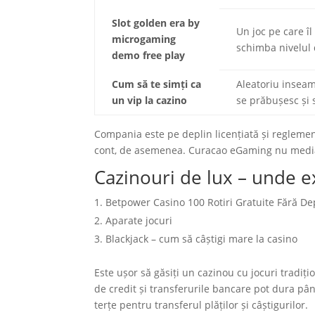
Slot golden era by
Un joc pe care îl
microgaming
schimba nivelul d
demo free play
Cum să te simți ca
Aleatoriu inseam
un vip la cazino
se prăbușesc și s
Compania este pe deplin licențiată și regleme
cont, de asemenea. Curacao eGaming nu mediază
Cazinouri de lux – unde e
Betpower Casino 100 Rotiri Gratuite Fără D
Aparate jocuri
Blackjack – cum să câștigi mare la casino
Este ușor să găsiți un cazinou cu jocuri tradi
de credit și transferurile bancare pot dura până
terțe pentru transferul plăților și câștigurilor.