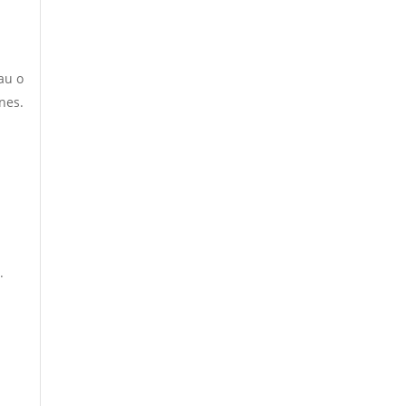
au o
nes.
e
.