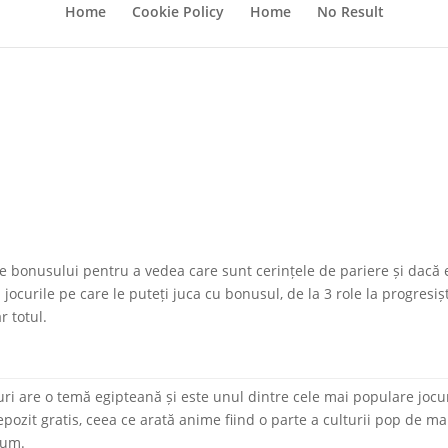
Home
Cookie Policy
Home
No Result
ile bonusului pentru a vedea care sunt cerințele de pariere și dacă 
a jocurile pe care le puteți juca cu bonusul, de la 3 role la progresiș
r totul.
turi are o temă egipteană și este unul dintre cele mai populare jocu
epozit gratis, ceea ce arată anime fiind o parte a culturii pop de ma
cum.