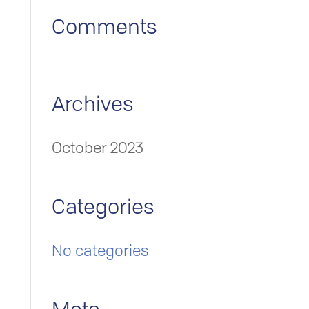
Comments
Archives
October 2023
Categories
No categories
Meta