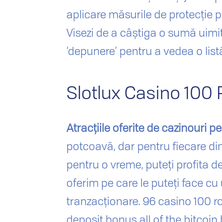
aplicare măsurile de protecție pe
Visezi de a câștiga o sumă uimit
‘depunere’ pentru a vedea o listă
Slotlux Casino 100 
Atracțiile oferite de cazinouri pe
potcoavă, dar pentru fiecare dint
pentru o vreme, puteți profita 
oferim pe care le puteți face cu
tranzacționare. 96 casino 100 ro
deposit bonus all of the bitcoi