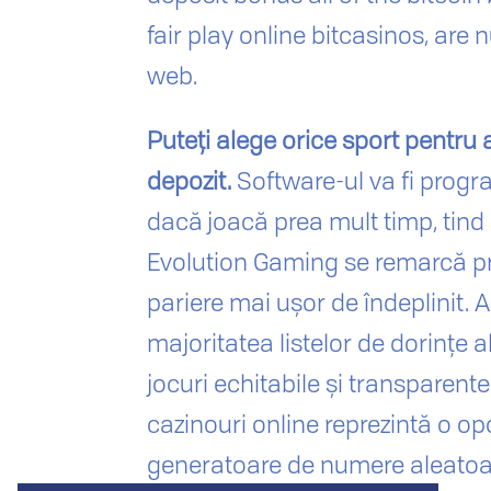
fair play online bitcasinos, are 
web.
Puteți alege orice sport pentru 
depozit.
Software-ul va fi progr
dacă joacă prea mult timp, tin
Evolution Gaming se remarcă prin
pariere mai ușor de îndeplinit. 
majoritatea listelor de dorințe a
jocuri echitabile și transparen
cazinouri online reprezintă o op
generatoare de numere aleatoare 