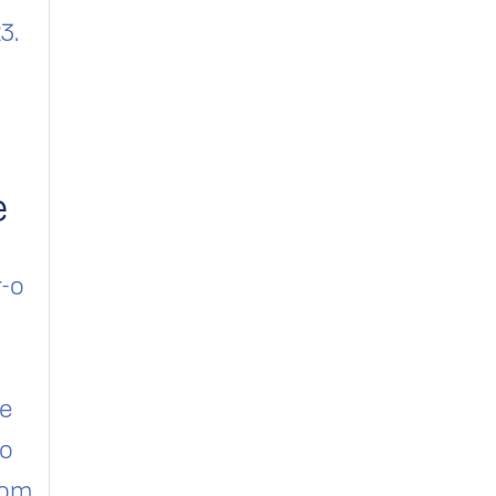
3.
e
r-o
de
no
rom