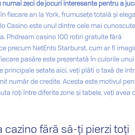
u numai zeci de jocuri interesante pentru a ju
în fiecare an la York, frumusețe totală și eleg
rlo Casino este unul dintre cele mai cunoscut
. Phdream casino 100 rotiri gratuite fără
 precum NetEnts Starburst, cum ar fi imagi
iecare pasăre este prezentată în culorile unui
principale setate aici, veți plăti o taxă de int
mit număr de credite. Acesta este motivul pen
a roți între diferite zone și tabele, veți avea 
 cazino fără să-ți pierzi toți