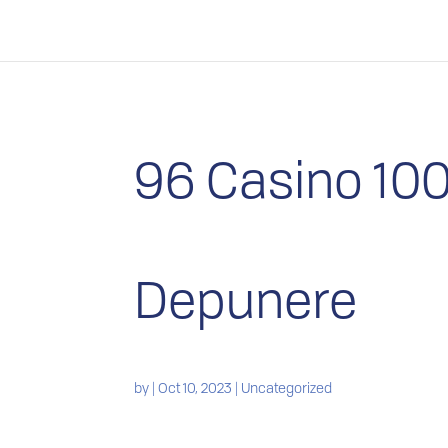
96 Casino 100 
Depunere
by
|
Oct 10, 2023
| Uncategorized