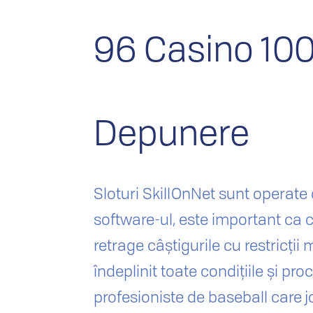
96 Casino 100 
Depunere
Sloturi SkillOnNet sunt operate
software-ul, este important ca c
retrage câștigurile cu restricții
îndeplinit toate condițiile și p
profesioniste de baseball care j