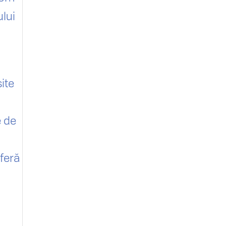
ului
ite
e de
oferă
.