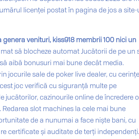
numărul licenței postat în pagina de jos a site-
a genera venituri, kiss918 membrii 100 nici un
amat să blocheze automat Jucătorii de pe un s
d să aibă bonusuri mai bune decât media.
 jocurile sale de poker live dealer, cu cerinț
Acest joc verifică cu siguranță multe pe
le jucătorilor, cazinourile online de încredere 
te. Redarea slot machines la cele mai bune
ortunitate de a nunumai a face niște bani, cu
certificate și auditate de terți independenți